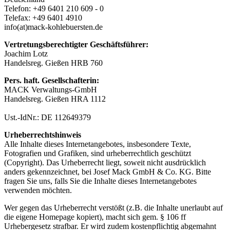
Telefon: +49 6401 210 609 - 0
Telefax: +49 6401 4910
info(at)mack-kohlebuersten.de
Vertretungsberechtigter Geschäftsführer:
Joachim Lotz
Handelsreg. Gießen HRB 760
Pers. haft. Gesellschafterin:
MACK Verwaltungs-GmbH
Handelsreg. Gießen HRA 1112
Ust.-IdNr.: DE 112649379
Urheberrechtshinweis
Alle Inhalte dieses Internetangebotes, insbesondere Texte,
Fotografien und Grafiken, sind urheberrechtlich geschützt
(Copyright). Das Urheberrecht liegt, soweit nicht ausdrücklich
anders gekennzeichnet, bei Josef Mack GmbH & Co. KG. Bitte
fragen Sie uns, falls Sie die Inhalte dieses Internetangebotes
verwenden möchten.
Wer gegen das Urheberrecht verstößt (z.B. die Inhalte unerlaubt auf
die eigene Homepage kopiert), macht sich gem. § 106 ff
Urhebergesetz strafbar. Er wird zudem kostenpflichtig abgemahnt